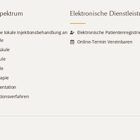
spektrum
Elektronische Dienstleis
e lokale Injektionsbehandlung an
Elektronische Patientenregistr
le
Online-Termin Vereinbaren
säule
ule
le
rapie
entation
ionsverfahren