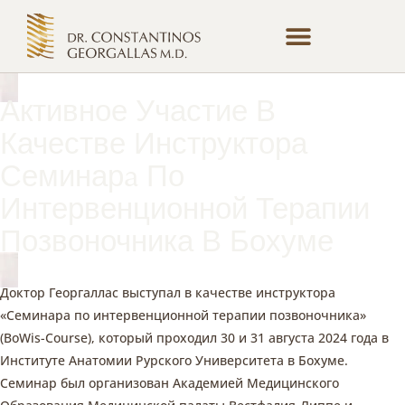
Терапии И Процедуры
Регистрация Пациента
Онлайн-Консультация
Активное Участие В
Качестве Инструктора
Семинарa По
Интервенционной Терапии
Позвоночника В Бохуме
Доктор Георгаллас выступал в качестве инструктора
«Семинара по интервенционной терапии позвоночника»
(BoWis-Course), который проходил 30 и 31 aвгустa 2024 года в
Институте Анатомии Рурского Университета в Бохуме.
Семинар был организован Академией Медицинского