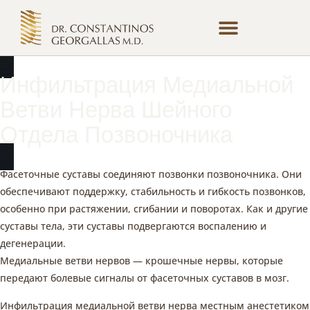
Терапии И Процедуры
Регистрация Пациента
Онлайн-Консультация
Инфильтрация Медиальной
Ветви Нерва Шейного
Отдела Позвоночника
Фасеточные суставы соединяют позвонки позвоночника. Они
обеспечивают поддержку, стабильность и гибкость позвонков,
особенно при растяжении, сгибании и поворотах. Как и другие
суставы тела, эти суставы подвергаются воспалению и
дегенерации.
Медиальные ветви нервов — крошечные нервы, которые
передают болевые сигналы от фасеточных суставов в мозг.
Инфильтрация медиальной ветви нерва местным анестетиком