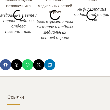
Инфильтрация
медиальной ветви
Медиальные ветви
нерва
нервов шейного
Боль в фасеточных
отдела
суставах и шейных
позвоночника
медиальных
ветвей нервах
Ссылки