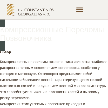
Терапии И Процедуры
Регистрация Пациента
Онлайн-Консультация
Компрессионные Переломы
Позвоночника
Обзор
Компрессионные переломы позвоночника являются наиболее
распространенным осложнением остеопороза, особенно у
женщин в менопаузе. Остеопороз представляет собой
системное заболевание костей, характеризующееся низкой
плотностью костей и нарушением костной микроархитектуры,
что способствует снижению прочности костей и высокому
риску переломов.
Компрессия этих уязвимых позвонков приводит к