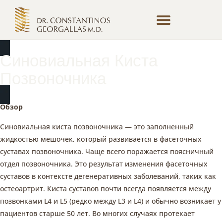
Терапии И Процедуры
Регистрация Пациента
Онлайн-Консультация
Синовиальная Киста
Позвоночника
Обзор
Синовиальная киста позвоночника — это заполненный
жидкостью мешочек, который развивается в фасеточных
суставах позвоночника. Чаще всего поражается поясничный
отдел позвоночника. Это результат изменения фасеточных
суставов в контексте дегенеративных заболеваний, таких как
остеоартрит. Киста суставов почти всегда появляется между
позвонками L4 и L5 (редко между L3 и L4) и обычно возникает у
пациентов старше 50 лет. Во многих случаях протекает