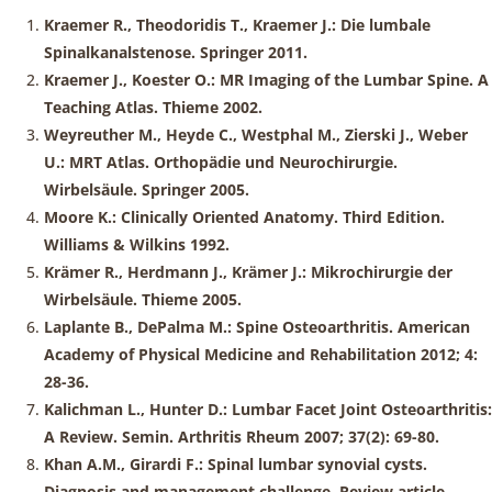
Kraemer R., Theodoridis T., Kraemer J.: Die lumbale
Spinalkanalstenose. Springer 2011.
Kraemer J., Koester O.: MR Imaging of the Lumbar Spine. A
Teaching Atlas. Thieme 2002.
Weyreuther M., Heyde C., Westphal M., Zierski J., Weber
U.: MRT Atlas. Orthopädie und Neurochirurgie.
Wirbelsäule. Springer 2005.
Moore K.: Clinically Oriented Anatomy. Third Edition.
Williams & Wilkins 1992.
Krämer R., Herdmann J., Krämer J.: Mikrochirurgie der
Wirbelsäule. Thieme 2005.
Laplante B., DePalma M.: Spine Osteoarthritis.
American
Academy of Physical Medicine and Rehabilitation 2012; 4:
28-36.
Kalichman L., Hunter D.: Lumbar Facet Joint Osteoarthritis:
A Review. Semin. Arthritis Rheum 2007; 37(2): 69-80.
Khan A.M., Girardi F.: Spinal lumbar synovial cysts.
Diagnosis and management challenge. Review article.