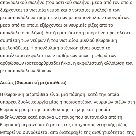
σπονδυλικού σωλήνα (του οστικού σωλήνα, μέσα από τον οποίο
διέρχονται τα νωτιαία νεύρα και ο νωτιαίος μυελός) ή των
μεσοσπονδύλιων τρημάτων (των μεσοσπονδύλιων ανοιγμάτων,
μέσα από τα οποία εξέρχονται οι νευρικές ρίζες από το
σπονδυλικό σωλήνα). Αυτή η κατάσταση μπορεί να προκαλέσει
συμπίεση των νεύρων ή του νωτιαίου μυελού (θωρακική
μυελοπάθεια). Η σπονδυλική στένωση είναι συχνά το
αποτέλεσμα εκφυλιστικών παθήσεων όπως η φθορά των
αρθρώσεων (οστεοαρθρίτιδα) ή/και η εκφυλιστική αλλοίωση των
μεσοσπονδύλιων δίσκων.
Αιτίες (Θωρακική ριζοπάθεια)
Η θωρακική ριζοπάθεια είναι μια πάθηση, κατά την οποία
υπάρχει δυσλειτουργία μίας ή περισσοτέρων νευρικών ριζών στη
θωρακική μοίρα της σπονδυλικής στήλης και η οποία
εκδηλώνεται κατά κανόνα ως πόνος που αντανακλά από τη
θωρακική περιοχή κατά μήκος της πάσχουσας νευρικής ρίζας.
Μπορεί να συνοδεύεται από διαταραχές της αισθητικότητας, της