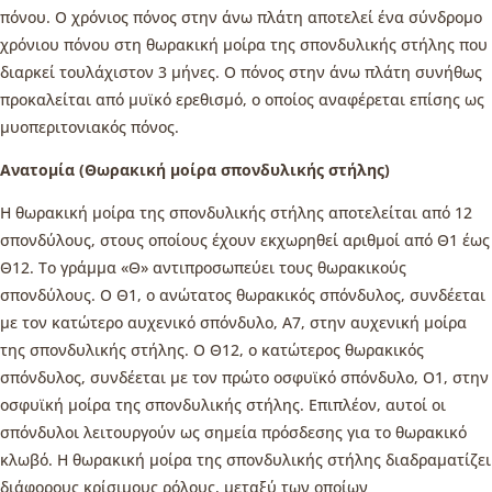
πόνου. Ο χρόνιος πόνος στην άνω πλάτη αποτελεί ένα σύνδρομο
χρόνιου πόνου στη θωρακική μοίρα της σπονδυλικής στήλης που
διαρκεί τουλάχιστον 3 μήνες. Ο πόνος στην άνω πλάτη συνήθως
προκαλείται από μυϊκό ερεθισμό, ο οποίος αναφέρεται επίσης ως
μυοπεριτονιακός πόνος.
Ανατομία (Θωρακική μοίρα σπονδυλικής στήλης)
Η θωρακική μοίρα της σπονδυλικής στήλης αποτελείται από 12
σπονδύλους, στους οποίους έχουν εκχωρηθεί αριθμοί από Θ1 έως
Θ12. Το γράμμα «Θ» αντιπροσωπεύει τους θωρακικούς
σπονδύλους. Ο Θ1, ο ανώτατος θωρακικός σπόνδυλος, συνδέεται
με τον κατώτερο αυχενικό σπόνδυλο, Α7, στην αυχενική μοίρα
της σπονδυλικής στήλης. Ο Θ12, ο κατώτερος θωρακικός
σπόνδυλος, συνδέεται με τον πρώτο οσφυϊκό σπόνδυλο, Ο1, στην
οσφυϊκή μοίρα της σπονδυλικής στήλης. Επιπλέον, αυτοί οι
σπόνδυλοι λειτουργούν ως σημεία πρόσδεσης για το θωρακικό
κλωβό. Η θωρακική μοίρα της σπονδυλικής στήλης διαδραματίζει
διάφορους κρίσιμους ρόλους, μεταξύ των οποίων