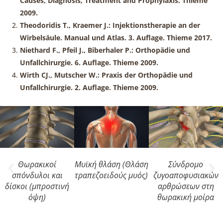
Causes, Diagnosis, Treatment and Prophylaxis. Thieme
2009.
Theodoridis T., Kraemer J.: Injektionstherapie an der
Wirbelsäule. Manual und Atlas. 3. Auflage. Thieme 2017.
Niethard F., Pfeil J., Biberhaler P.: Orthopädie und
Unfallchirurgie. 6. Auflage. Thieme 2009.
Wirth CJ., Mutscher W.: Praxis der Orthopädie und
Unfallchirurgie. 2. Auflage. Thieme 2009.
Σύνδρομο
Θωρακικοί
Μυϊκή θλάση (Θλάση
ζυγοαποφυσιακών
σπόνδυλοι και
τραπεζοειδούς μυός)
αρθρώσεων στη
δίσκοι (μπροστινή
θωρακική μοίρα
όψη)