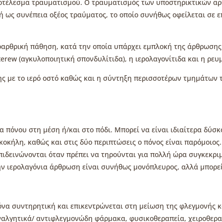
ποτέλεσμα τραυματισμού. Ο τραυματισμός των υποστηρικτικών αρ
 ή ως συνέπεια οξέος τραύματος, το οποίο συνήθως οφείλεται σ
οαρθρική πάθηση, κατά την οποία υπάρχει εμπλοκή της άρθρωσης
erew (αγκυλοποιητική σπονδυλίτιδα), η ιερολαγονίτιδα και η ρευ
ης με το ιερό οστό καθώς και η σύντηξη περισσοτέρων τμημάτων 
 πόνου στη μέση ή/και στο πόδι. Μπορεί να είναι ιδιαίτερα δύσκ
οκήλη, καθώς και στις δύο περιπτώσεις ο πόνος είναι παρόμοιος
ιδεινώνονται όταν πρέπει να τηρούνται για πολλή ώρα συγκεκριμ
ν ιερολαγόνια άρθρωση είναι συνήθως μονόπλευρος, αλλά μπορεί 
όνα συντηρητική και επικεντρώνεται στη μείωση της φλεγμονής 
αναλγητικά/ αντιφλεγμονώδη φάρμακα, φυσικοθεραπεία, χειροθερα