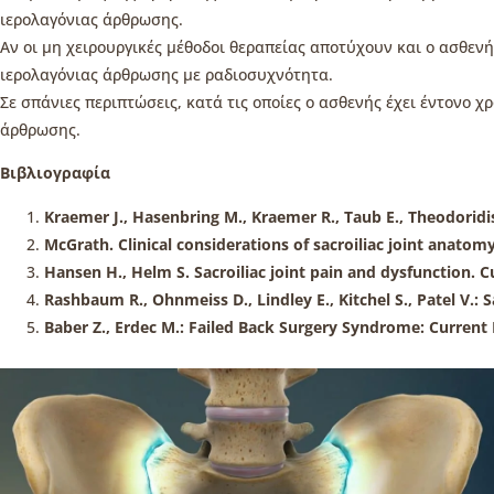
ιερολαγόνιας άρθρωσης.
Αν οι μη χειρουργικές μέθοδοι θεραπείας αποτύχουν και ο ασθεν
ιερολαγόνιας άρθρωσης με ραδιοσυχνότητα.
Σε σπάνιες περιπτώσεις, κατά τις οποίες ο ασθενής έχει έντονο 
άρθρωσης.
Βιβλιογραφία
Kraemer J., Hasenbring M., Kraemer R., Taub E., Theodoridis
McGrath. Clinical considerations of sacroiliac joint anatom
Hansen H., Helm S. Sacroiliac joint pain and dysfunction. Cu
Rashbaum R., Ohnmeiss D., Lindley E., Kitchel S., Patel V.: S
Baber Z., Erdec M.: Failed Back Surgery Syndrome: Current P