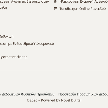
ευτική Αγωγή με Εγχύσεις στην
Ηλεκτρονική Εγγραφή Ασθενού
τήλη
Τοποθέτηση Online Ραντεβού
Ορθοκίνη
ωση με Ενδοαρθρικό Υαλουρονικό
υροτροποποίησης
ών Δεδομένων Φυσικών Προσώπων
Προστασία Προσωπικών Δεδο
©2026 – Powered by
Novel Digital