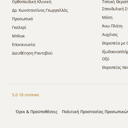
Ορθοπαιδική Κλινική
Τοπική Θεραπ
Σπονδυλική Σ
Δρ. Κωνσταντίνος Γεωργαλλάς
Μέση
Προσωπικό
Άνω Πλάτη
Γκαλερί
Αυχένας
Μπλοκ
Θεραπεία με 
Επικοινωνία
Ιξωδοαναπλήρ
Διευθέτηση Ραντεβού
Οξύ
Θεραπείες Νε
5,0
18 reviews
Όροι & Προϋποθέσεις
Πολιτική Προστασίας Προσωπικ